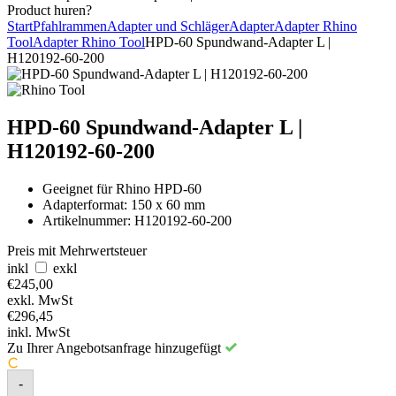
Product huren?
Start
Pfahlrammen
Adapter und Schläger
Adapter
Adapter Rhino
Tool
Adapter Rhino Tool
HPD-60 Spundwand-Adapter L |
H120192-60-200
HPD-60 Spundwand-Adapter L |
H120192-60-200
Geeignet für Rhino HPD-60
Adapterformat: 150 x 60 mm
Artikelnummer: H120192-60-200
Preis mit Mehrwertsteuer
inkl
exkl
€
245,00
exkl. MwSt
€
296,45
inkl. MwSt
Zu Ihrer Angebotsanfrage hinzugefügt
-