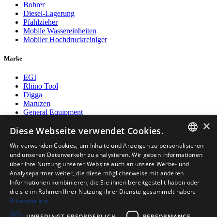
Bohrer
Diesel-Lagerung
Pfahlzieher
Mobile Wassereinheiten
Mobiler Hochdruckreiniger
Marke
EGI
Rhino Tool
Digga
Maruzen
General Equipment
Postmaster
×
Diese Webseite verwendet Cookies.
Fuel Proof
Wir verwenden Cookies, um Inhalte und Anzeigen zu personalisieren
Zahlungsarten
DUTCH
und unseren Datenverkehr zu analysieren. Wir geben Informationen
über Ihre Nutzung unserer Website auch an unsere Werbe- und
ENGLISH
Analysepartner weiter, die diese möglicherweise mit anderen
Informationen kombinieren, die Sie ihnen bereitgestellt haben oder
POLISH
die sie im Rahmen Ihrer Nutzung ihrer Dienste gesammelt haben.
Folge uns auf
Privacybeleid
GERMAN
UNBEDINGT ERFORDERLICH
PERFORMANCE