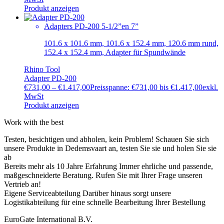
Produkt anzeigen
Adapters PD-200 5-1/2”en 7”
101.6 x 101.6 mm, 101.6 x 152.4 mm, 120.6 mm rund,
152.4 x 152.4 mm, Adapter für Spundwände
Rhino Tool
Adapter PD-200
€
731,00
–
€
1.417,00
Preisspanne: €731,00 bis €1.417,00
exkl.
MwSt
Produkt anzeigen
Work with the best
Testen, besichtigen und abholen, kein Problem!
Schauen Sie sich
unsere Produkte in Dedemsvaart an, testen Sie sie und holen Sie sie
ab
Bereits mehr als 10 Jahre Erfahrung
Immer ehrliche und passende,
maßgeschneiderte Beratung. Rufen Sie mit Ihrer Frage unseren
Vertrieb an!
Eigene Serviceabteilung
Darüber hinaus sorgt unsere
Logistikabteilung für eine schnelle Bearbeitung Ihrer Bestellung
EuroGate International B.V.