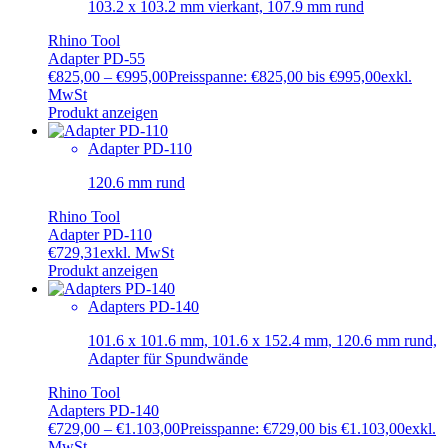
103.2 x 103.2 mm vierkant, 107.9 mm rund
Rhino Tool
Adapter PD-55
€
825,00
–
€
995,00
Preisspanne: €825,00 bis €995,00
exkl.
MwSt
Produkt anzeigen
Adapter PD-110
120.6 mm rund
Rhino Tool
Adapter PD-110
€
729,31
exkl. MwSt
Produkt anzeigen
Adapters PD-140
101.6 x 101.6 mm, 101.6 x 152.4 mm, 120.6 mm rund,
Adapter für Spundwände
Rhino Tool
Adapters PD-140
€
729,00
–
€
1.103,00
Preisspanne: €729,00 bis €1.103,00
exkl.
MwSt