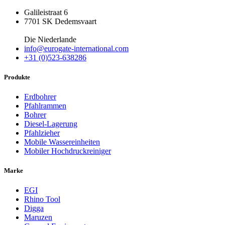
Galileistraat 6
7701 SK Dedemsvaart
Die Niederlande
info@eurogate-international.com
+31 (0)523-638286
Produkte
Erdbohrer
Pfahlrammen
Bohrer
Diesel-Lagerung
Pfahlzieher
Mobile Wassereinheiten
Mobiler Hochdruckreiniger
Marke
EGI
Rhino Tool
Digga
Maruzen