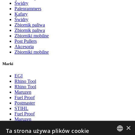
Świdry
Palenrammers
Kafary
Świdry
Zbiornik paliwa
Zbiornik paliwa
Zbiorniki mobilne
Post Pullers
Akcesoria
Zbiorniki mobilne
Marki
EGI
Rhino Tool
Rhino Tool
Maruzen
Fuel Proof
Postmaster
STIHL
Fuel Proof
Maruzen
Postmaster
×
Ta strona używa plików cookie