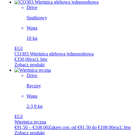
Drive
Spalinowy
Waga
10 kg
EGI
CQ303 Wiertnica glebowa jednososbowa
€
350,00
excl. btw
Zobacz produkt
Drive
Ręczny
Waga
2-3,9 kg
EGI
Wiertnica ręczna
€
91,50
–
€
108,00
Zakres cen: od €91,50 do €108,00
excl. btw
Zobacz produkt