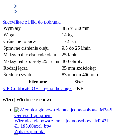
Specyfikacje
Pliki do pobrania
Wymiary
385 x 580 mm
Waga
14 kg
Ciśnienie robocze
172 bar
Sprawne ciśnienie oleju
9,5 do 25 l/min
Maksymalne ciśnienie oleju
25 l/min
Maksymalna obroty 25 l / min
300 obroty
Rodzaj łącza
35 mm sześciokąt
Średnica świdra
83 mm do 406 mm
Filename
Size
CE Certificate OH1 hydraulic auger
5 KB
Więcej
Wiertnice glebowe
General Equipment
Wiertnica glebowa ziemna jednoosobowa M242H
€
1.195,00
excl. btw
Zobacz produkt