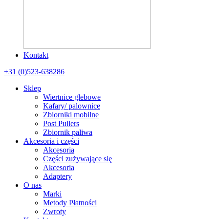
Kontakt
+31 (0)523-638286
Sklep
Wiertnice glebowe
Kafary/ palownice
Zbiorniki mobilne
Post Pullers
Zbiornik paliwa
Akcesoria i części
Akcesoria
Części zużywające się
Akcesoria
Adaptery
O nas
Marki
Metody Płatności
Zwroty