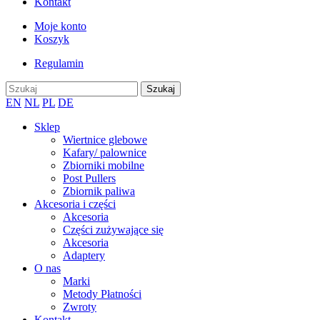
Kontakt
Moje konto
Koszyk
Regulamin
EN
NL
PL
DE
Sklep
Wiertnice glebowe
Kafary/ palownice
Zbiorniki mobilne
Post Pullers
Zbiornik paliwa
Akcesoria i części
Akcesoria
Części zużywające się
Akcesoria
Adaptery
O nas
Marki
Metody Płatności
Zwroty
Kontakt