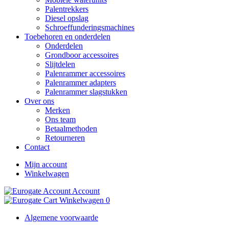
Palentrekkers
Diesel opslag
Schroeffunderingsmachines
Toebehoren en onderdelen
Onderdelen
Grondboor accessoires
Slijtdelen
Palenrammer accessoires
Palenrammer adapters
Palenrammer slagstukken
Over ons
Merken
Ons team
Betaalmethoden
Retourneren
Contact
Mijn account
Winkelwagen
Account
Winkelwagen
0
Algemene voorwaarde