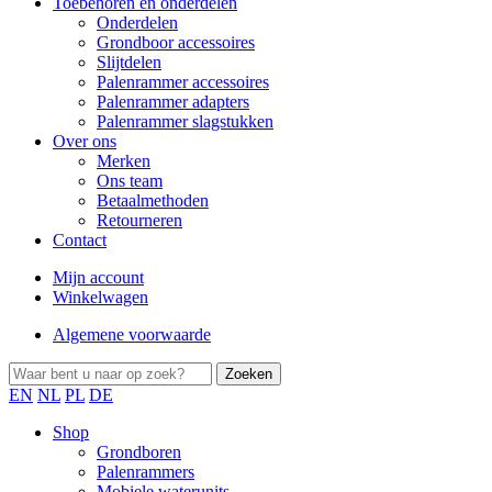
Toebehoren en onderdelen
Onderdelen
Grondboor accessoires
Slijtdelen
Palenrammer accessoires
Palenrammer adapters
Palenrammer slagstukken
Over ons
Merken
Ons team
Betaalmethoden
Retourneren
Contact
Mijn account
Winkelwagen
Algemene voorwaarde
EN
NL
PL
DE
Shop
Grondboren
Palenrammers
Mobiele waterunits