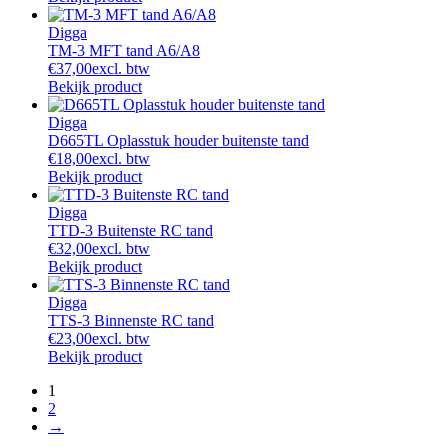
Digga
TM-3 MFT tand A6/A8
€
37,00
excl. btw
Bekijk product
Digga
D665TL Oplasstuk houder buitenste tand
€
18,00
excl. btw
Bekijk product
Digga
TTD-3 Buitenste RC tand
€
32,00
excl. btw
Bekijk product
Digga
TTS-3 Binnenste RC tand
€
23,00
excl. btw
Bekijk product
1
2
→