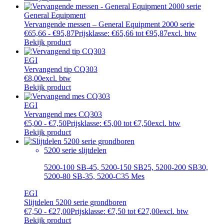
General Equipment
Vervangende messen – General Equipment 2000 serie
€
65,66
-
€
95,87
Prijsklasse: €65,66 tot €95,87
excl. btw
Bekijk product
EGI
Vervangend tip CQ303
€
8,00
excl. btw
Bekijk product
EGI
Vervangend mes CQ303
€
5,00
-
€
7,50
Prijsklasse: €5,00 tot €7,50
excl. btw
Bekijk product
5200 serie slijtdelen
5200-100 SB-45, 5200-150 SB25, 5200-200 SB30,
5200-80 SB-35, 5200-C35 Mes
EGI
Slijtdelen 5200 serie grondboren
€
7,50
-
€
27,00
Prijsklasse: €7,50 tot €27,00
excl. btw
Bekijk product