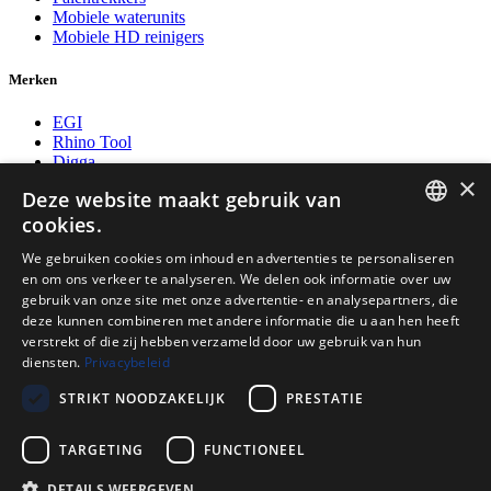
Mobiele waterunits
Mobiele HD reinigers
Merken
EGI
Rhino Tool
Digga
×
Maruzen
Deze website maakt gebruik van
General Equipment
cookies.
Postmaster
Fuel Proof
DUTCH
We gebruiken cookies om inhoud en advertenties te personaliseren
en om ons verkeer te analyseren. We delen ook informatie over uw
Betaalwijzen
ENGLISH
gebruik van onze site met onze advertentie- en analysepartners, die
deze kunnen combineren met andere informatie die u aan hen heeft
POLISH
verstrekt of die zij hebben verzameld door uw gebruik van hun
GERMAN
diensten.
Privacybeleid
Volg ons op
STRIKT NOODZAKELIJK
PRESTATIE
TARGETING
FUNCTIONEEL
DETAILS WEERGEVEN