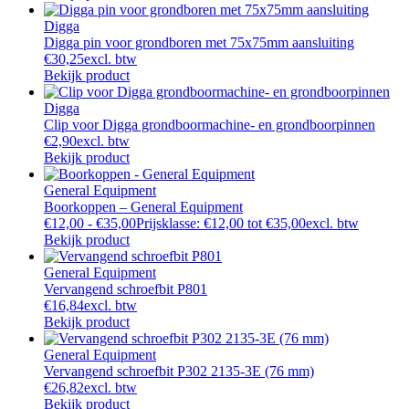
Digga
Digga pin voor grondboren met 75x75mm aansluiting
€
30,25
excl. btw
Bekijk product
Digga
Clip voor Digga grondboormachine- en grondboorpinnen
€
2,90
excl. btw
Bekijk product
General Equipment
Boorkoppen – General Equipment
€
12,00
-
€
35,00
Prijsklasse: €12,00 tot €35,00
excl. btw
Bekijk product
General Equipment
Vervangend schroefbit P801
€
16,84
excl. btw
Bekijk product
General Equipment
Vervangend schroefbit P302 2135-3E (76 mm)
€
26,82
excl. btw
Bekijk product