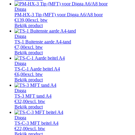
Digga
PM-HX-3 Tip (MFT) voor Digga A6/A8 boor
€
139,00
excl. btw
Bekijk product
Digga
TS-1 Buitenste aarde A4-tand
€
7,00
excl. btw
Bekijk product
Digga
TS-C-1 Aarde beitel A4
€
6,00
excl. btw
Bekijk product
Digga
TS-3 MFT tand A4
€
32,00
excl. btw
Bekijk product
Digga
TS-C-3 MFT beitel A4
€
22,00
excl. btw
Bekijk product