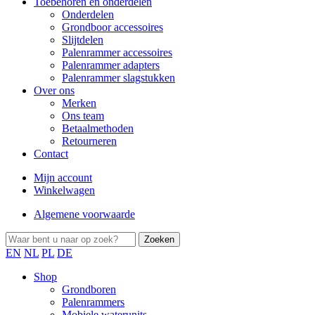
Toebehoren en onderdelen
Onderdelen
Grondboor accessoires
Slijtdelen
Palenrammer accessoires
Palenrammer adapters
Palenrammer slagstukken
Over ons
Merken
Ons team
Betaalmethoden
Retourneren
Contact
Mijn account
Winkelwagen
Algemene voorwaarde
EN
NL
PL
DE
Shop
Grondboren
Palenrammers
Mobiele waterunits