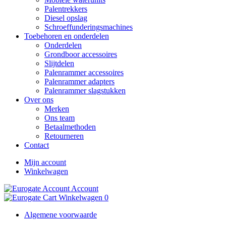
Palentrekkers
Diesel opslag
Schroeffunderingsmachines
Toebehoren en onderdelen
Onderdelen
Grondboor accessoires
Slijtdelen
Palenrammer accessoires
Palenrammer adapters
Palenrammer slagstukken
Over ons
Merken
Ons team
Betaalmethoden
Retourneren
Contact
Mijn account
Winkelwagen
Account
Winkelwagen
0
Algemene voorwaarde