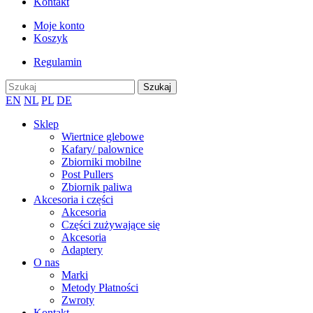
Kontakt
Moje konto
Koszyk
Regulamin
EN
NL
PL
DE
Sklep
Wiertnice glebowe
Kafary/ palownice
Zbiorniki mobilne
Post Pullers
Zbiornik paliwa
Akcesoria i części
Akcesoria
Części zużywające się
Akcesoria
Adaptery
O nas
Marki
Metody Płatności
Zwroty
Kontakt