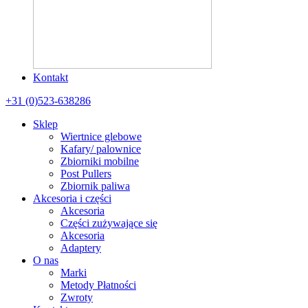
Kontakt
+31 (0)523-638286
Sklep
Wiertnice glebowe
Kafary/ palownice
Zbiorniki mobilne
Post Pullers
Zbiornik paliwa
Akcesoria i części
Akcesoria
Części zużywające się
Akcesoria
Adaptery
O nas
Marki
Metody Płatności
Zwroty