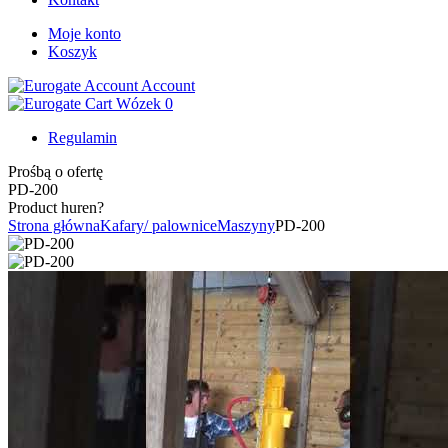
Moje konto
Koszyk
Account
Wózek
0
Regulamin
Prośbą o ofertę
PD-200
Product huren?
Strona główna
Kafary/ palownice
Maszyny
PD-200