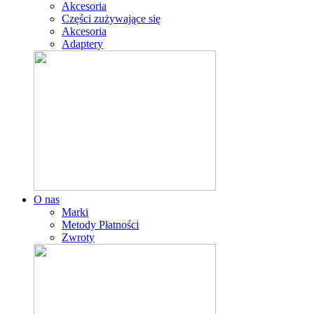
Akcesoria
Części zużywające się
Akcesoria
Adaptery
O nas
Marki
Metody Płatności
Zwroty