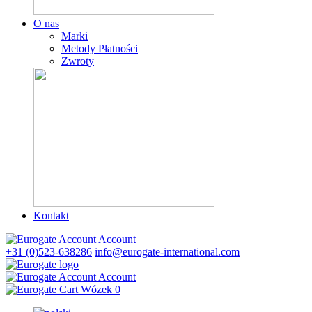
O nas
Marki
Metody Płatności
Zwroty
Kontakt
Account
+31 (0)523-638286
info@eurogate-international.com
Account
Wózek
0